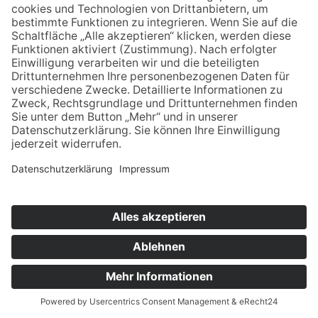
16.11.2022
Malwettbewerb "Was ist Glück?"
zum Artikel
08.11.2022
Weihnachtsbasar am 02.12.22
zum Artikel