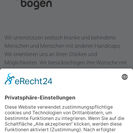
Wir unterstützen seelisch kranke und behinderte
Menschen und Menschen mit anderen Handicaps.
Wir orientieren uns an ihren Stärken und
Möglichkeiten. Wir berücksichtigen ihre Wünsche mit
dem Ziel "Hilfe zur Selbsthilfe".
Regenbogen Duisburg gGmbH
Fuldastraße 31
47051 Duisburg
Telefon 0203/300 36-0
Fax 0203/300 36-20
info@regenbogen-duisburg.de