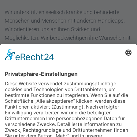
Wir unterstützen seelisch kranke und behinderte
Menschen und Menschen mit anderen Handicaps.
Wir orientieren uns an ihren Stärken und
Möglichkeiten. Wir berücksichtigen ihre Wünsche mit
dem Ziel "Hilfe zur Selbsthilfe".
Regenbogen Duisburg gGmbH
Fuldastraße 31
47051 Duisburg
Telefon 0203/300 36-0
Fax 0203/300 36-20
info@regenbogen-duisburg.de
Facebook
Instagram