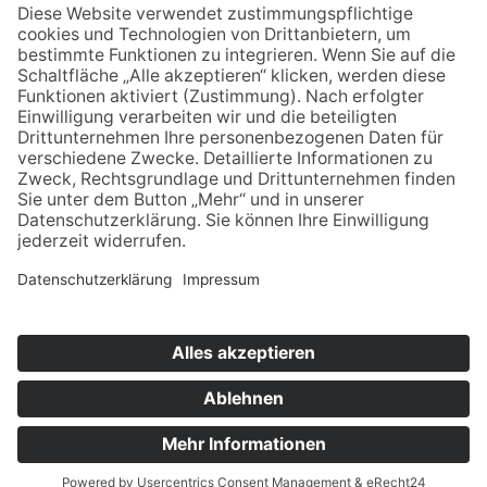
Telefon 0203/300 36-0
Fax 0203/300 36-20
info@regenbogen-duisburg.de
Facebook
Instagram
Youtube
Ich möchte
weitere Informationen
Hinweisgebersystem
Datenschutz
Impressum