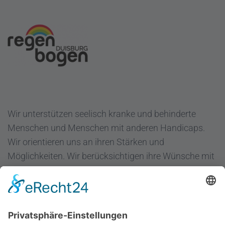
Wir unterstützen seelisch kranke und behinderte
Menschen und Menschen mit anderen Handicaps.
Wir orientieren uns an ihren Stärken und
Möglichkeiten. Wir berücksichtigen ihre Wünsche mit
dem Ziel "Hilfe zur Selbsthilfe".
Regenbogen Duisburg gGmbH
Fuldastraße 31
47051 Duisburg