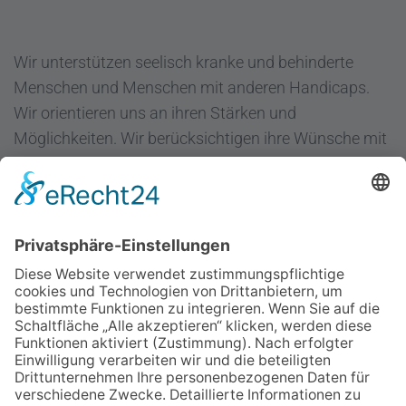
Wir unterstützen seelisch kranke und behinderte
Menschen und Menschen mit anderen Handicaps.
Wir orientieren uns an ihren Stärken und
Möglichkeiten. Wir berücksichtigen ihre Wünsche mit
dem Ziel "Hilfe zur Selbsthilfe".
Regenbogen Duisburg gGmbH
Fuldastraße 31
47051 Duisburg
Telefon 0203/300 36-0
Fax 0203/300 36-20
info@regenbogen-duisburg.de
Facebook