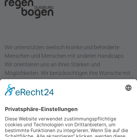
Wir unterstützen seelisch kranke und behinderte
Menschen und Menschen mit anderen Handicaps.
Wir orientieren uns an ihren Stärken und
Möglichkeiten. Wir berücksichtigen ihre Wünsche mit
dem Ziel "Hilfe zur Selbsthilfe".
Regenbogen Duisburg gGmbH
Fuldastraße 31
47051 Duisburg
Telefon 0203/300 36-0
Fax 0203/300 36-20