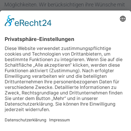
Möglichkeiten. Wir berücksichtigen ihre Wünsche mit
dem Ziel "Hilfe zur Selbsthilfe".
Regenbogen Duisburg gGmbH
Fuldastraße 31
47051 Duisburg
Telefon 0203/300 36-0
Fax 0203/300 36-20
info@regenbogen-duisburg.de
Facebook
Instagram
Youtube
Ich möchte