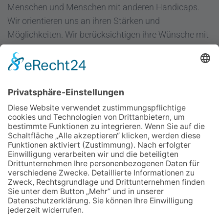
Menschen und Menschen mit anderen Handicaps.
Wir orientieren uns an ihren Stärken und
Möglichkeiten. Wir berücksichtigen ihre Wünsche mit
dem Ziel "Hilfe zur Selbsthilfe".
Regenbogen Duisburg gGmbH
Fuldastraße 31
47051 Duisburg
Telefon 0203/300 36-0
Fax 0203/300 36-20
info@regenbogen-duisburg.de
Facebook
Instagram
Youtube