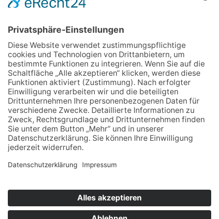
Regenbogen Duisburg gGmbH
Fuldastraße 31
47051 Duisburg
Telefon 0203/300 36-0
Fax 0203/300 36-20
info@regenbogen-duisburg.de
Facebook
Instagram
Youtube
Ich möchte
weitere Informationen
Hinweisgebersystem