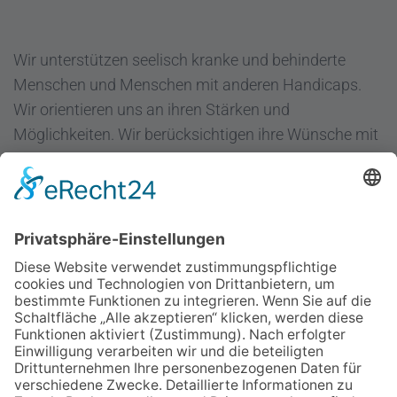
Wir unterstützen seelisch kranke und behinderte
Menschen und Menschen mit anderen Handicaps.
Wir orientieren uns an ihren Stärken und
Möglichkeiten. Wir berücksichtigen ihre Wünsche mit
dem Ziel "Hilfe zur Selbsthilfe".
Regenbogen Duisburg gGmbH
Fuldastraße 31
47051 Duisburg
Telefon 0203/300 36-0
Fax 0203/300 36-20
info@regenbogen-duisburg.de
Facebook